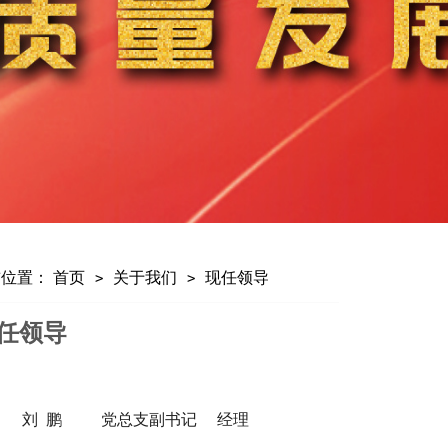
前位置：
首页
关于我们
现任领导
>
>
任领导
刘 鹏
党总支副书记
经理