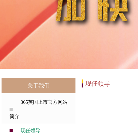
现任领导
关于我们
365英国上市官方网站
简介
现任领导